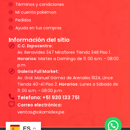
Términos y condiciones
Mi cuenta pokémon
Pedidos
Ayuda en tus compras
Información del sitio
C.C. Expocentro:
Av. Benavides 347 Miraflores Tienda 34B Piso 1.
Horarios:
Martes a Domingo de 11: 00 a.m. - 08:00
p.m.
Galeria Full Market:
Av. Gral. Manuel Gómez de Arenales 1624, Lince
Tienda 40-41 Piso 2.
Horarios:
Lunes a Sábado de
11: 00 a.m. - 08:00 p.m.
Telefono: +51 930 133 751
Correo electrónico:
ventas@okamidex.pe
ES