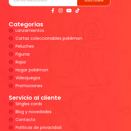
Suscríbete
Categorías
Lanzamientos
Cartas coleccionables pokémon
Peluches
Figuras
Ropa
Hogar pokémon
Videojuegos
Promociones
Servicio al cliente
Singles cards
Blog y novedades
Contacto
Políticas de privacidad