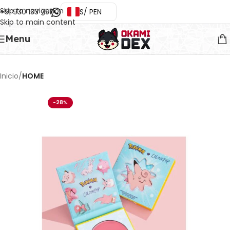
Skip to navigation
+51 930 133 751
S/ PEN
Skip to main content
Menu
Inicio
HOME
-28%