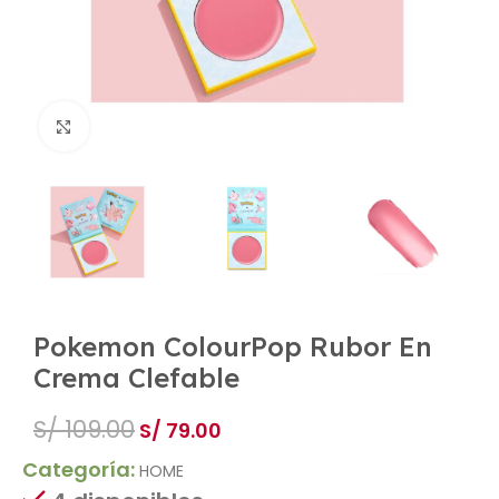
Ampliar imágen
Pokemon ColourPop Rubor En
Crema Clefable
S/
109.00
S/
79.00
Categoría:
HOME