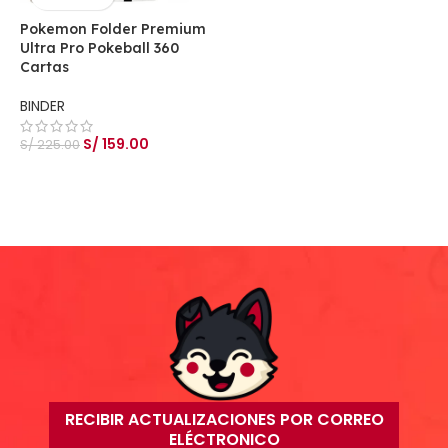
Pokemon Folder Premium
P
Ultra Pro Pokeball 360
4
Cartas
B
BINDER
S
S/
159.00
S/
225.00
RECIBIR ACTUALIZACIONES POR CORREO
ELÉCTRONICO