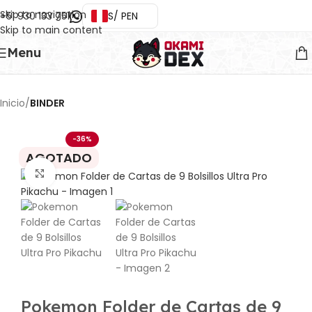
Skip to navigation
+51 930 133 751
S/ PEN
Skip to main content
Menu
Inicio
BINDER
-36%
AGOTADO
Ampliar imágen
Pokemon Folder de Cartas de 9