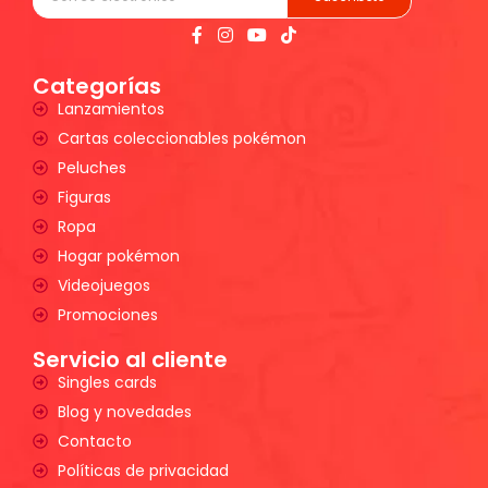
Categorías
Lanzamientos
Cartas coleccionables pokémon
Peluches
Figuras
Ropa
Hogar pokémon
Videojuegos
Promociones
Servicio al cliente
Singles cards
Blog y novedades
Contacto
Políticas de privacidad