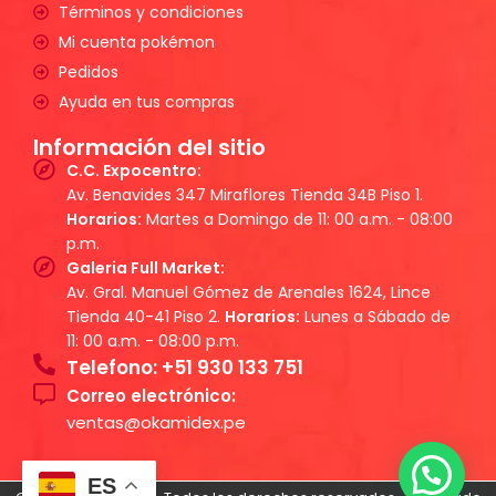
Términos y condiciones
Mi cuenta pokémon
Pedidos
Ayuda en tus compras
Información del sitio
C.C. Expocentro:
Av. Benavides 347 Miraflores Tienda 34B Piso 1.
Horarios:
Martes a Domingo de 11: 00 a.m. - 08:00
p.m.
Galeria Full Market:
Av. Gral. Manuel Gómez de Arenales 1624, Lince
Tienda 40-41 Piso 2.
Horarios:
Lunes a Sábado de
11: 00 a.m. - 08:00 p.m.
Telefono: +51 930 133 751
Correo electrónico:
ventas@okamidex.pe
ES