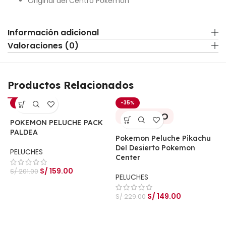
Original del Centro Pokémon
Información adicional
Valoraciones (0)
Productos Relacionados
-21%
-35%
AGOTADO
POKEMON PELUCHE PACK
PALDEA
Pokemon Peluche Pikachu
Del Desierto Pokemon
PELUCHES
Center
S/
159.00
S/
201.00
PELUCHES
S/
149.00
S/
229.00