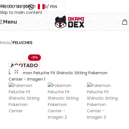
Skip to navigation
+51 930 133 751
S/ PEN
Skip to main content
Menu
Inicio
PELUCHES
-31%
AGOTADO
Ampliar imágen